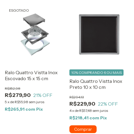
ESGOTADO
Ralo Quattro Vistta Inox
10%
COMPRANDO 6 OU MAIS
Escovado 15 x 15 cm
Ralo Quattro Vistta Inox
Preto 10 x 10 cm
R$352,98
R$279,90
21
% OFF
R$294,13
5
x
de
R$55,98
sem juros
R$229,90
22
% OFF
R$265,91
com
Pix
4
x
de
R$57,48
sem juros
R$218,41
com
Pix