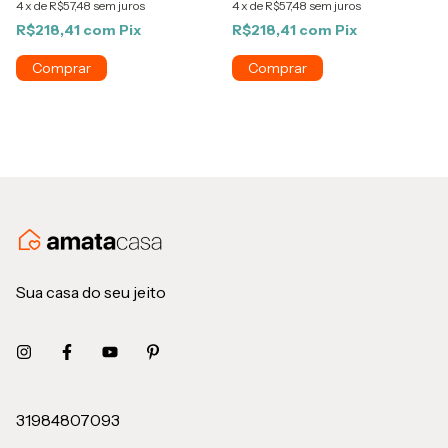
4
x
de
R$57,48
sem juros
4
x
de
R$57,48
sem juros
R$218,41
com
Pix
R$218,41
com
Pix
Sua casa do seu jeito
31984807093