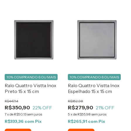
10%
COMPRANDO 6 OU MAIS
10%
COMPRANDO 6 OU MAIS
Ralo Quattro Vistta Inox
Ralo Quattro Vistta Inox
Preto 15 x 15 cm
Espelhado 15 x 15 cm
R$447,14
R$352,98
R$350,90
R$279,90
22
% OFF
21
% OFF
7
x
de
R$50,13
sem juros
5
x
de
R$55,98
sem juros
R$333,36
com
Pix
R$265,91
com
Pix