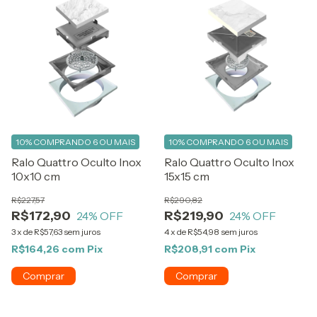
10%
COMPRANDO 6 OU MAIS
10%
COMPRANDO 6 OU MAIS
Ralo Quattro Oculto Inox
Ralo Quattro Oculto Inox
10x10 cm
15x15 cm
R$227,57
R$290,82
R$172,90
R$219,90
24
% OFF
24
% OFF
3
x
de
R$57,63
sem juros
4
x
de
R$54,98
sem juros
R$164,26
com
Pix
R$208,91
com
Pix