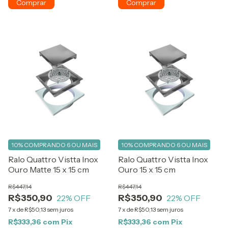
10%
COMPRANDO 6 OU MAIS
10%
COMPRANDO 6 OU MAIS
Ralo Quattro Vistta Inox
Ralo Quattro Vistta Inox
Ouro Matte 15 x 15 cm
Ouro 15 x 15 cm
R$447,14
R$447,14
R$350,90
R$350,90
22
% OFF
22
% OFF
7
x
de
R$50,13
sem juros
7
x
de
R$50,13
sem juros
R$333,36
com
Pix
R$333,36
com
Pix