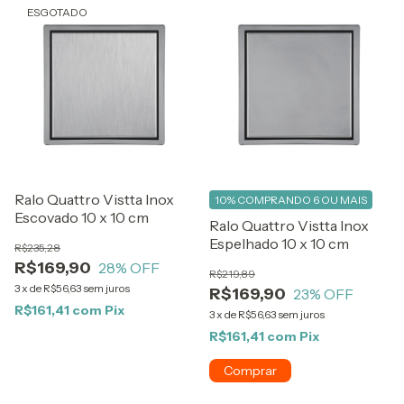
ESGOTADO
Ralo Quattro Vistta Inox
10%
COMPRANDO 6 OU MAIS
Escovado 10 x 10 cm
Ralo Quattro Vistta Inox
Espelhado 10 x 10 cm
R$235,28
R$169,90
28
% OFF
R$219,89
3
x
de
R$56,63
sem juros
R$169,90
23
% OFF
R$161,41
com
Pix
3
x
de
R$56,63
sem juros
R$161,41
com
Pix