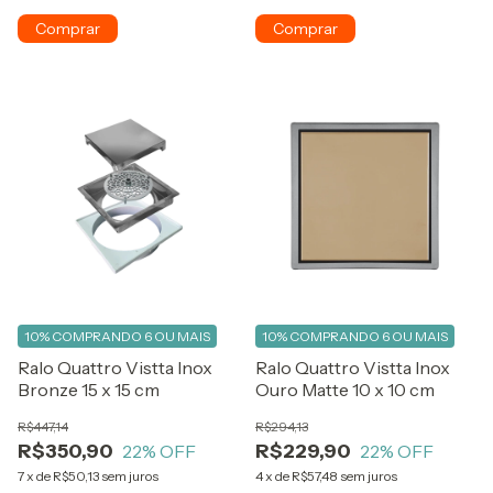
10%
COMPRANDO 6 OU MAIS
10%
COMPRANDO 6 OU MAIS
Ralo Quattro Vistta Inox
Ralo Quattro Vistta Inox
Bronze 15 x 15 cm
Ouro Matte 10 x 10 cm
R$447,14
R$294,13
R$350,90
R$229,90
22
% OFF
22
% OFF
7
x
de
R$50,13
sem juros
4
x
de
R$57,48
sem juros