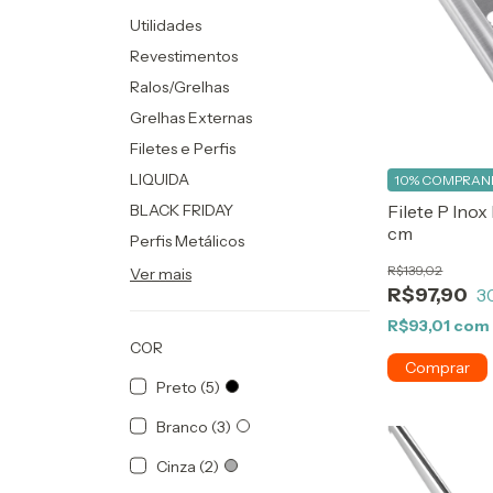
Utilidades
Revestimentos
Ralos/Grelhas
Grelhas Externas
Filetes e Perfis
LIQUIDA
10%
COMPRAND
BLACK FRIDAY
Filete P Ino
cm
Perfis Metálicos
R$139,02
Ver mais
R$97,90
3
R$93,01
com
COR
Preto (5)
Branco (3)
Cinza (2)