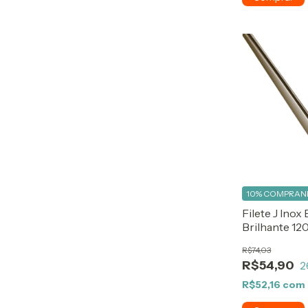
10%
COMPRAND
Filete J Inox
Brilhante 12
R$74,03
R$54,90
2
R$52,16
com