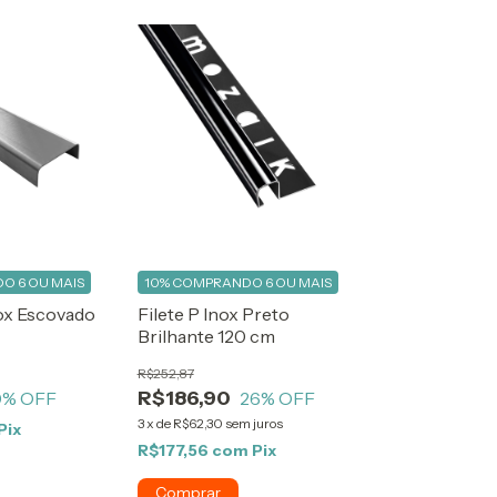
O 6 OU MAIS
10%
COMPRANDO 6 OU MAIS
nox Escovado
Filete P Inox Preto
Brilhante 120 cm
R$252,87
R$186,90
0
% OFF
26
% OFF
3
x
de
R$62,30
sem juros
Pix
R$177,56
com
Pix