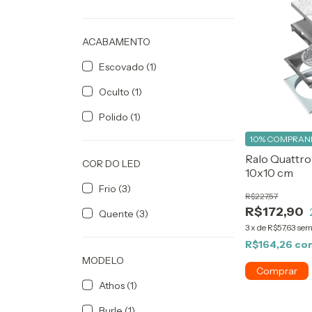
ACABAMENTO
Escovado (1)
Oculto (1)
Polido (1)
10%
COMPRAND
Ralo Quattro
COR DO LED
10x10 cm
Frio (3)
R$227,57
R$172,90
Quente (3)
3
x
de
R$57,63
sem
R$164,26
co
MODELO
Athos (1)
Burle (1)