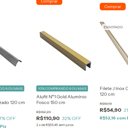
ESGOTADO
Filete J Inox
O 6 OU MAIS
10%
COMPRANDO 6 OU MAIS
120 cm
Alufit N°1 Gold Alumínio
zado 120 cm
Fosco 150 cm
R$69,19
R$54,90
2
R$162,29
R$110,90
7
% OFF
32
% OFF
R$52,16
com
2
x
de
R$55,45
sem juros
Pix