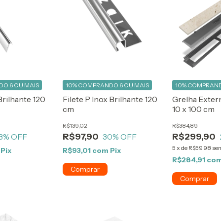
O 6 OU MAIS
10%
COMPRANDO 6 OU MAIS
10%
COMPRAND
 Brilhante 120
Filete P Inox Brilhante 120
Grelha Exter
cm
10 x 100 cm
R$139,02
R$384,89
R$97,90
R$299,90
3
% OFF
30
% OFF
5
x
de
R$59,98
sem
Pix
R$93,01
com
Pix
R$284,91
co