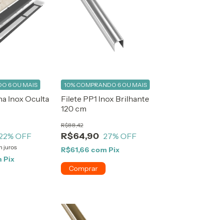
O 6 OU MAIS
10%
COMPRANDO 6 OU MAIS
na Inox Oculta
Filete PP1 Inox Brilhante
120 cm
R$88,42
R$64,90
22
% OFF
27
% OFF
 juros
R$61,66
com
Pix
m
Pix