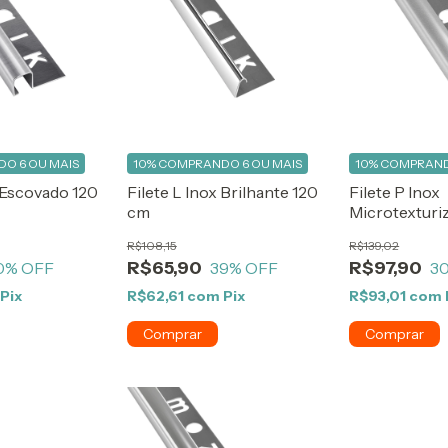
O 6 OU MAIS
10%
COMPRANDO 6 OU MAIS
10%
COMPRAND
x Escovado 120
Filete L Inox Brilhante 120
Filete P Inox
cm
Microtexturi
R$108,15
R$139,02
R$65,90
R$97,90
0
% OFF
39
% OFF
3
Pix
R$62,61
com
Pix
R$93,01
com