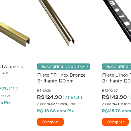
ld Alumínio
10%
COMPRANDO 6 OU MAIS
10%
COMPRAND
0 cm
Filete PP1 Inox Bronze
Filete L Inox
Brilhante 120 cm
Brilhante 12
32
% OFF
R$164,32
R$202,27
m juros
R$124,90
R$142,90
24
% OFF
om
Pix
2
x
de
R$62,45
sem juros
2
x
de
R$71,45
sem 
R$118,66
com
Pix
R$135,76
co