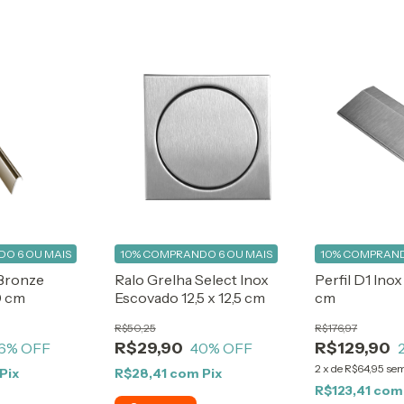
O 6 OU MAIS
10%
COMPRANDO 6 OU MAIS
10%
COMPRAND
 Bronze
Ralo Grelha Select Inox
Perfil D1 Ino
0 cm
Escovado 12,5 x 12,5 cm
cm
R$50,25
R$176,97
R$29,90
R$129,90
6
% OFF
40
% OFF
2
x
de
R$64,95
sem
Pix
R$28,41
com
Pix
R$123,41
com