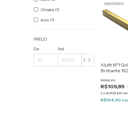
ESGOTADO
Ohtake (1)
éolo (1)
PREÇO
De
Até
Alufit N°1 Go
Brilhante 15
R$162,29
R$109,89
2
x
de
R$54,95
se
R$104,40
c