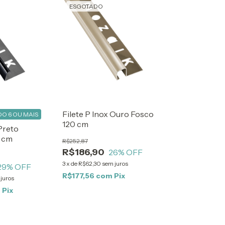
ESGOTADO
Filete P Inox Ouro Fosco
O 6 OU MAIS
120 cm
 Preto
0 cm
R$252,87
R$186,90
26
% OFF
3
x
de
R$62,30
sem juros
29
% OFF
R$177,56
com
Pix
juros
m
Pix