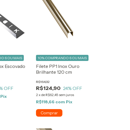
O 6 OU MAIS
10%
COMPRANDO 6 OU MAIS
nox Escovado
Filete PP1 Inox Ouro
Brilhante 120 cm
R$164,32
R$124,90
% OFF
24
% OFF
2
x
de
R$62,45
sem juros
Pix
R$118,66
com
Pix