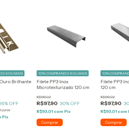
O 6 OU MAIS
10%
COMPRANDO 6 OU MAIS
10%
COMPRAND
 Ouro Brilhante
Filete PP3 Inox
Filete PP3 I
Microtexturizado 120 cm
120 cm
R$139,02
R$139,02
R$97,90
R$97,90
26
% OFF
30
% OFF
3
m juros
R$93,01
com
Pix
R$93,01
com
m
Pix