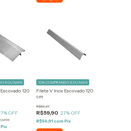
O 6 OU MAIS
10%
COMPRANDO 6 OU MAIS
x Escovado 120
Filete V Inox Escovado 120
cm
R$82,27
R$59,90
27
% OFF
27
% OFF
 juros
R$56,91
com
Pix
Pix