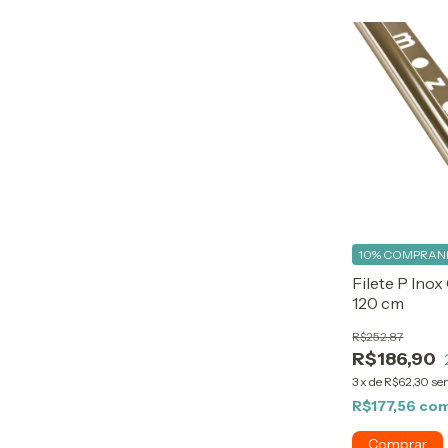
10%
COMPRAND
Filete P Inox
120 cm
R$252,87
R$186,90
3
x
de
R$62,30
se
R$177,56
co