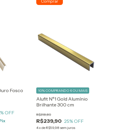
 Ouro Fosco
10%
COMPRANDO 6 OU MAIS
Alufit N°1 Gold Alumínio
Brilhante 300 cm
1
% OFF
R$318,89
R$239,90
Pix
25
% OFF
4
x
de
R$59,98
sem juros