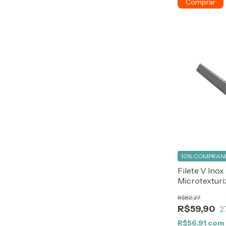
10%
COMPRAND
Filete V Inox
Microtexturi
R$82,27
R$59,90
2
R$56,91
com