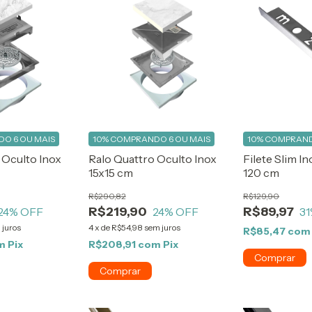
O 6 OU MAIS
10%
COMPRANDO 6 OU MAIS
10%
COMPRAND
 Oculto Inox
Ralo Quattro Oculto Inox
Filete Slim I
15x15 cm
120 cm
R$290,82
R$129,90
R$219,90
R$89,97
24
% OFF
24
% OFF
31
 juros
4
x
de
R$54,98
sem juros
R$85,47
com
m
Pix
R$208,91
com
Pix