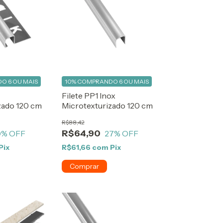
O 6 OU MAIS
10%
COMPRANDO 6 OU MAIS
Filete PP1 Inox
zado 120 cm
Microtexturizado 120 cm
R$88,42
R$64,90
0
% OFF
27
% OFF
Pix
R$61,66
com
Pix