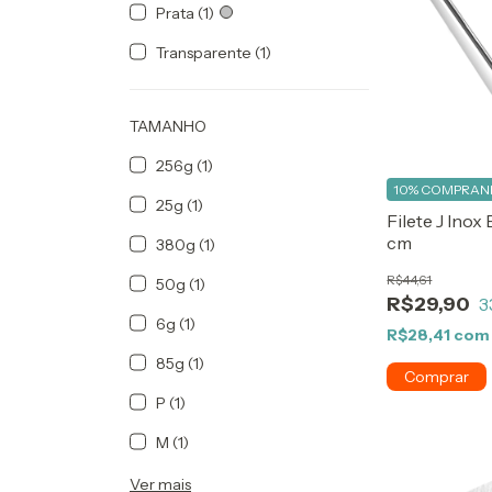
Prata (1)
Transparente (1)
TAMANHO
256g (1)
10%
COMPRAND
25g (1)
Filete J Inox
cm
380g (1)
R$44,61
50g (1)
R$29,90
3
6g (1)
R$28,41
com
85g (1)
P (1)
M (1)
Ver mais