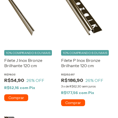
10%
COMPRANDO 6 OU MAIS
10%
COMPRANDO 6 OU MAIS
Filete J Inox Bronze
Filete P Inox Bronze
Brilhante 120 cm
Brilhante 120 cm
R$74,03
R$252,87
R$54,90
R$186,90
26
% OFF
26
% OFF
3
x
de
R$62,30
sem juros
R$52,16
com
Pix
R$177,56
com
Pix