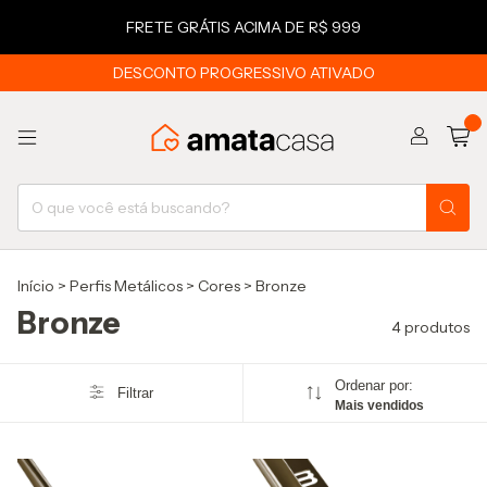
FRETE GRÁTIS ACIMA DE R$ 999
DESCONTO PROGRESSIVO ATIVADO
0
Início
>
Perfis Metálicos
>
Cores
>
Bronze
Bronze
4 produtos
Ordenar por:
Filtrar
Mais vendidos