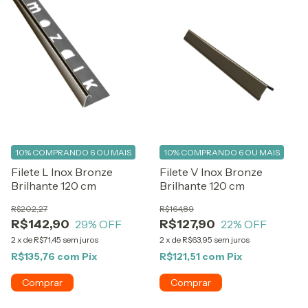
10%
COMPRANDO 6 OU MAIS
10%
COMPRANDO 6 OU MAIS
Filete L Inox Bronze
Filete V Inox Bronze
Brilhante 120 cm
Brilhante 120 cm
R$202,27
R$164,89
R$142,90
R$127,90
29
% OFF
22
% OFF
2
x
de
R$71,45
sem juros
2
x
de
R$63,95
sem juros
R$135,76
com
Pix
R$121,51
com
Pix