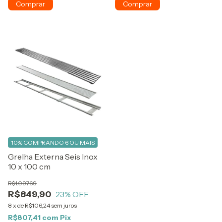
10%
COMPRANDO 6 OU MAIS
Grelha Externa Seis Inox
10 x 100 cm
R$1.097,69
R$849,90
23
% OFF
8
x
de
R$106,24
sem juros
R$807,41
com
Pix