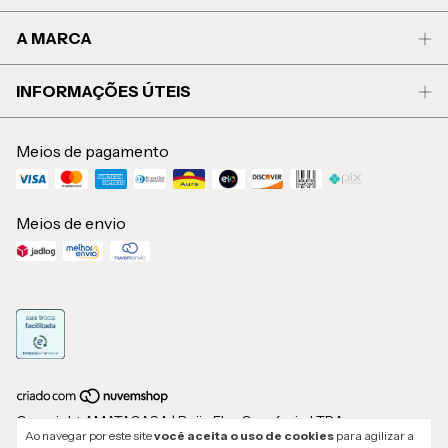
A MARCA
INFORMAÇÕES ÚTEIS
Meios de pagamento
Meios de envio
Copyright AMATACASA | Beija Flor Comércio LTDA -
Ao navegar por este site
você aceita o uso de cookies
para agilizar a
58276245000126 - 2026. Todos os direitos reservados.