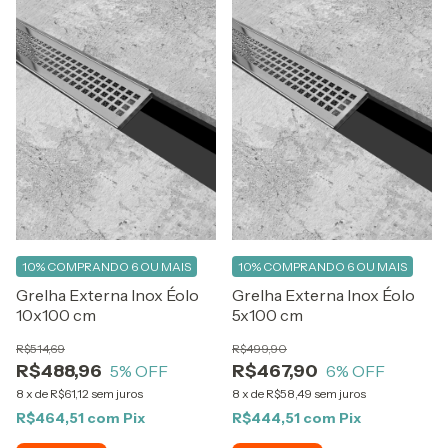
10%
COMPRANDO 6 OU MAIS
10%
COMPRANDO 6 OU MAIS
Grelha Externa Inox Éolo
Grelha Externa Inox Éolo
10x100 cm
5x100 cm
R$514,69
R$499,90
R$488,96
R$467,90
5
% OFF
6
% OFF
8
x
de
R$61,12
sem juros
8
x
de
R$58,49
sem juros
R$464,51
com
Pix
R$444,51
com
Pix