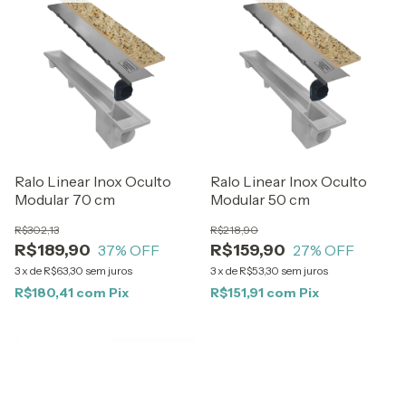
Ralo Linear Inox Oculto
Ralo Linear Inox Oculto
Modular 70 cm
Modular 50 cm
R$302,13
R$218,90
R$189,90
R$159,90
37
% OFF
27
% OFF
3
x
de
R$63,30
sem juros
3
x
de
R$53,30
sem juros
R$180,41
com
Pix
R$151,91
com
Pix