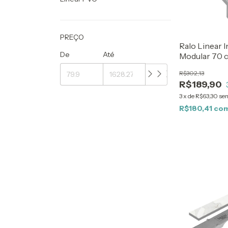
PREÇO
Ralo Linear 
De
Até
Modular 70 
R$302,13
R$189,90
3
x
de
R$63,30
sem
R$180,41
co