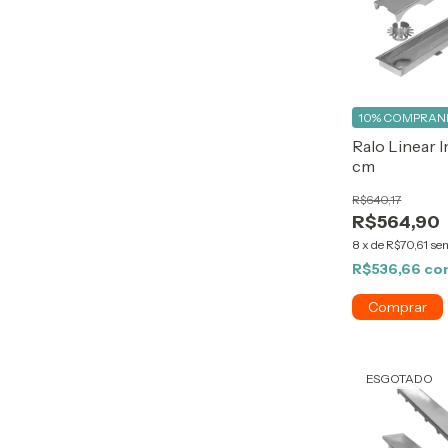
10%
COMPRAND
Ralo Linear 
cm
R$640,17
R$564,90
8
x
de
R$70,61
sem
R$536,66
co
ESGOTADO