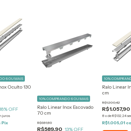
O 6 OU MAIS
10%
COMPRAND
Inox Oculto 130
Ralo Linear I
cm
10%
COMPRANDO 6 OU MAIS
R$1.200,42
Ralo Linear Inox Escovado
R$1.057,90
18
% OFF
70 cm
 juros
8
x
de
R$132,24
se
m
Pix
R$1.005,01
c
R$681,89
R$589,90
13
% OFF