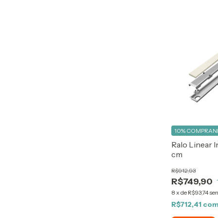
10%
COMPRAND
Ralo Linear 
cm
R$912,93
R$749,90
8
x
de
R$93,74
sem
R$712,41
co