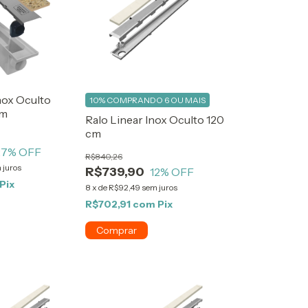
nox Oculto
10%
COMPRANDO 6 OU MAIS
cm
Ralo Linear Inox Oculto 120
cm
27
% OFF
R$840,26
 juros
R$739,90
12
% OFF
Pix
8
x
de
R$92,49
sem juros
R$702,91
com
Pix