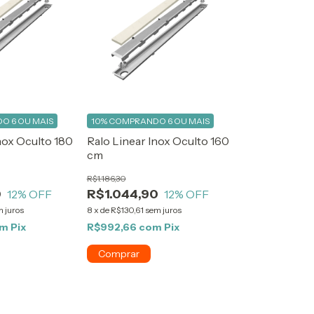
O 6 OU MAIS
10%
COMPRANDO 6 OU MAIS
nox Oculto 180
Ralo Linear Inox Oculto 160
cm
R$1.186,30
0
R$1.044,90
12
% OFF
12
% OFF
 juros
8
x
de
R$130,61
sem juros
om
Pix
R$992,66
com
Pix