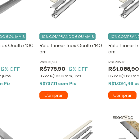
O 6 OU MAIS
10%
COMPRANDO 6 OU MAIS
10%
COMPRAND
Inox Oculto 100
Ralo Linear Inox Oculto 140
Ralo Linear I
cm
cm
R$880,28
R$1.235,73
R$775,90
R$1.088,9
12
% OFF
12
% OFF
 juros
8
x
de
R$96,99
sem juros
8
x
de
R$136,11
sem
m
Pix
R$737,11
com
Pix
R$1.034,46
c
ESGOTADO