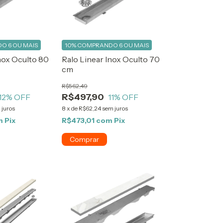
O 6 OU MAIS
10%
COMPRANDO 6 OU MAIS
nox Oculto 80
Ralo Linear Inox Oculto 70
cm
R$562,49
R$497,90
12
% OFF
11
% OFF
 juros
8
x
de
R$62,24
sem juros
m
Pix
R$473,01
com
Pix