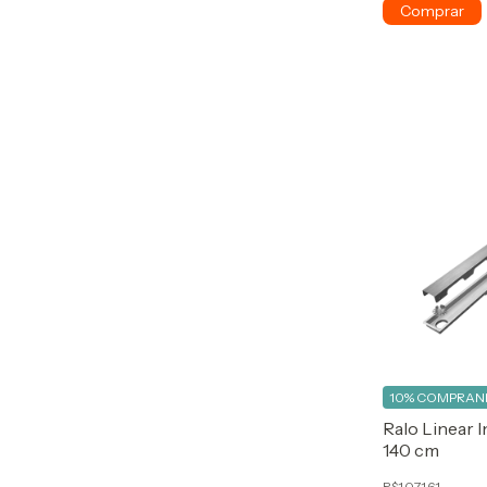
10%
COMPRAND
Ralo Linear 
140 cm
R$1.071,61