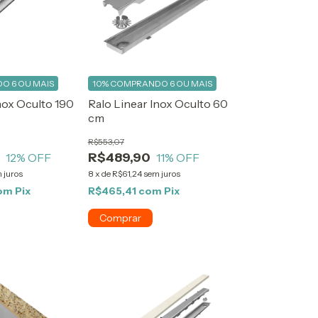
O 6 OU MAIS
10%
COMPRANDO 6 OU MAIS
nox Oculto 190
Ralo Linear Inox Oculto 60
cm
R$553,07
0
R$489,90
12
% OFF
11
% OFF
 juros
8
x
de
R$61,24
sem juros
om
Pix
R$465,41
com
Pix