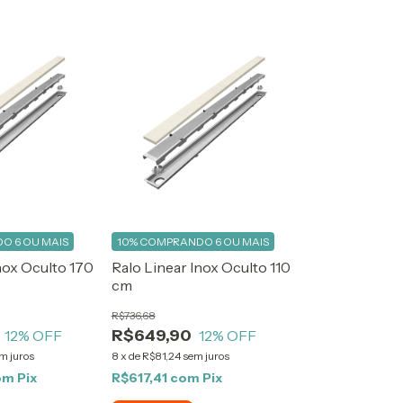
O 6 OU MAIS
10%
COMPRANDO 6 OU MAIS
nox Oculto 170
Ralo Linear Inox Oculto 110
cm
R$736,68
R$649,90
12
% OFF
12
% OFF
m juros
8
x
de
R$81,24
sem juros
om
Pix
R$617,41
com
Pix