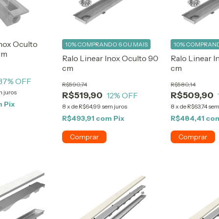
Inox Oculto
10%
COMPRANDO 6 OU MAIS
10%
COMPRAND
cm
Ralo Linear Inox Oculto 90
Ralo Linear I
cm
cm
37
% OFF
R$590,74
R$580,14
 juros
R$519,90
R$509,90
12
% OFF
m
Pix
8
x
de
R$64,99
sem juros
8
x
de
R$63,74
sem
R$493,91
com
Pix
R$484,41
co