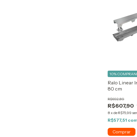
10%
COMPRAND
Ralo Linear 
80 cm
R$692,89
R$607,90
8
x
de
R$75,99
se
R$577,51
co