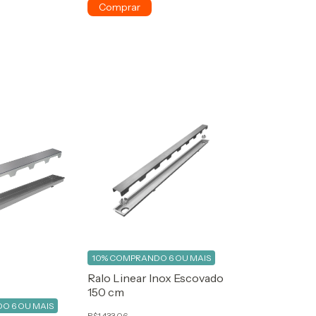
10%
COMPRANDO 6 OU MAIS
Ralo Linear Inox Escovado
150 cm
O 6 OU MAIS
R$1.433,06