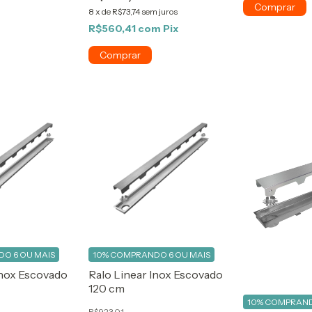
8
x
de
R$73,74
sem juros
R$560,41
com
Pix
O 6 OU MAIS
10%
COMPRANDO 6 OU MAIS
Inox Escovado
Ralo Linear Inox Escovado
120 cm
10%
COMPRAND
R$923,01