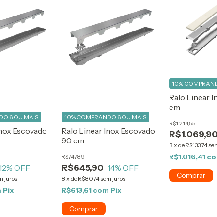
10%
COMPRAND
Ralo Linear I
cm
O 6 OU MAIS
10%
COMPRANDO 6 OU MAIS
R$1.214,55
Inox Escovado
Ralo Linear Inox Escovado
R$1.069,9
90 cm
8
x
de
R$133,74
sem
R$1.016,41
c
R$747,89
R$645,90
12
% OFF
14
% OFF
m juros
8
x
de
R$80,74
sem juros
m
Pix
R$613,61
com
Pix