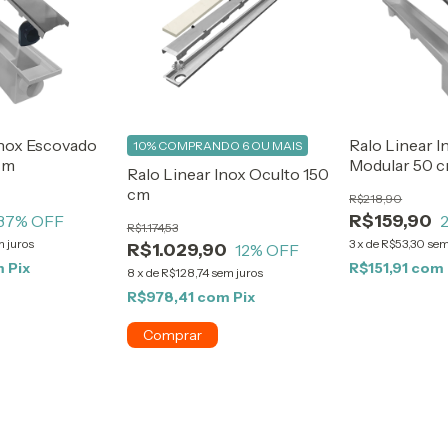
Inox Escovado
Ralo Linear I
10%
COMPRANDO 6 OU MAIS
cm
Modular 50 
Ralo Linear Inox Oculto 150
cm
R$218,90
R$159,90
37
% OFF
R$1.174,53
 juros
3
x
de
R$53,30
sem
R$1.029,90
12
% OFF
m
Pix
R$151,91
com
8
x
de
R$128,74
sem juros
R$978,41
com
Pix