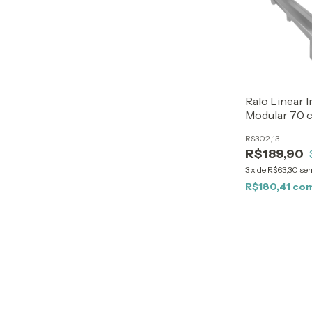
Ralo Linear 
Modular 70 
R$302,13
R$189,90
3
x
de
R$63,30
sem
R$180,41
co