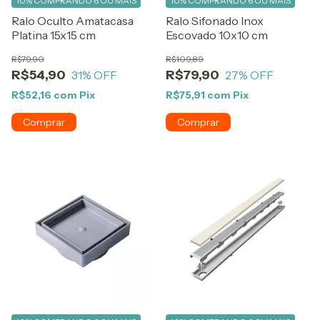
10%
COMPRANDO 6 OU MAIS
10%
COMPRANDO 6 OU MAIS
Ralo Oculto Amatacasa
Ralo Sifonado Inox
Platina 15x15 cm
Escovado 10x10 cm
R$79,90
R$109,89
R$54,90
R$79,90
31
% OFF
27
% OFF
R$52,16
com
Pix
R$75,91
com
Pix
Comprar