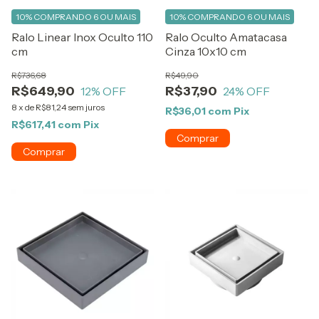
10%
COMPRANDO 6 OU MAIS
10%
COMPRANDO 6 OU MAIS
Ralo Linear Inox Oculto 110
Ralo Oculto Amatacasa
cm
Cinza 10x10 cm
R$736,68
R$49,90
R$649,90
R$37,90
12
% OFF
24
% OFF
8
x
de
R$81,24
sem juros
R$36,01
com
Pix
R$617,41
com
Pix