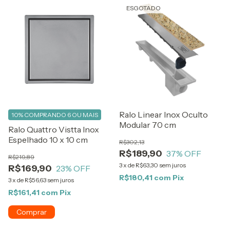
ESGOTADO
Ralo Linear Inox Oculto
10%
COMPRANDO 6 OU MAIS
Modular 70 cm
Ralo Quattro Vistta Inox
Espelhado 10 x 10 cm
R$302,13
R$189,90
37
% OFF
R$219,89
3
x
de
R$63,30
sem juros
R$169,90
23
% OFF
R$180,41
com
Pix
3
x
de
R$56,63
sem juros
R$161,41
com
Pix