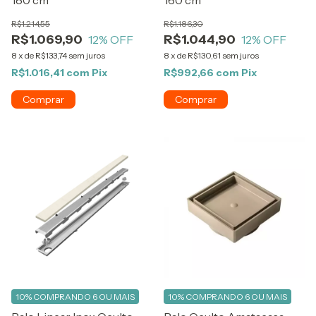
R$1.214,55
R$1.186,30
R$1.069,90
R$1.044,90
12
% OFF
12
% OFF
8
x
de
R$133,74
sem juros
8
x
de
R$130,61
sem juros
R$1.016,41
com
Pix
R$992,66
com
Pix
10%
COMPRANDO 6 OU MAIS
10%
COMPRANDO 6 OU MAIS