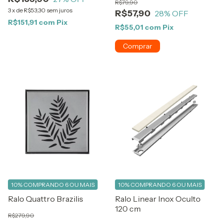
R$79,90
3
x
de
R$53,30
sem juros
R$57,90
28
% OFF
R$151,91
com
Pix
R$55,01
com
Pix
10%
COMPRANDO 6 OU MAIS
10%
COMPRANDO 6 OU MAIS
Ralo Quattro Brazilis
Ralo Linear Inox Oculto
120 cm
R$279,90