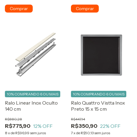
10%
COMPRANDO 6 OU MAIS
10%
COMPRANDO 6 OU MAIS
Ralo Linear Inox Oculto
Ralo Quattro Vistta Inox
140 cm
Preto 15 x 15 cm
R$880,28
R$447,14
R$775,90
R$350,90
12
% OFF
22
% OFF
8
x
de
R$96,99
sem juros
7
x
de
R$50,13
sem juros