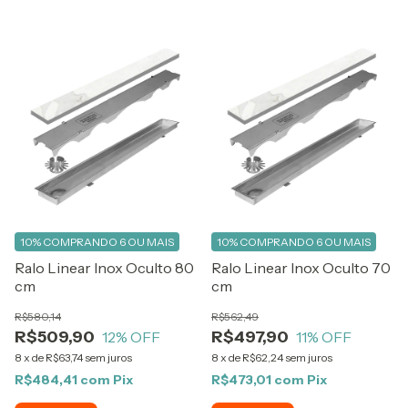
10%
COMPRANDO 6 OU MAIS
10%
COMPRANDO 6 OU MAIS
Ralo Linear Inox Oculto 80
Ralo Linear Inox Oculto 70
cm
cm
R$580,14
R$562,49
R$509,90
R$497,90
12
% OFF
11
% OFF
8
x
de
R$63,74
sem juros
8
x
de
R$62,24
sem juros
R$484,41
com
Pix
R$473,01
com
Pix