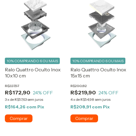
10%
COMPRANDO 6 OU MAIS
10%
COMPRANDO 6 OU MAIS
Ralo Quattro Oculto Inox
Ralo Quattro Oculto Inox
10x10 cm
15x15 cm
R$227,57
R$290,82
R$172,90
R$219,90
24
% OFF
24
% OFF
3
x
de
R$57,63
sem juros
4
x
de
R$54,98
sem juros
R$164,26
com
Pix
R$208,91
com
Pix