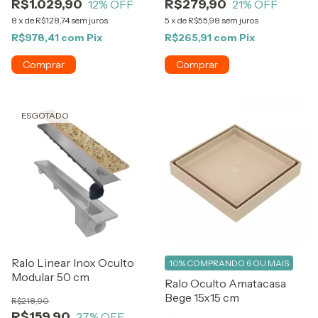
R$1.029,90
R$279,90
12
% OFF
21
% OFF
8
x
de
R$128,74
sem juros
5
x
de
R$55,98
sem juros
R$978,41
com
Pix
R$265,91
com
Pix
ESGOTADO
Ralo Linear Inox Oculto
10%
COMPRANDO 6 OU MAIS
Modular 50 cm
Ralo Oculto Amatacasa
Bege 15x15 cm
R$218,90
R$159,90
27
% OFF