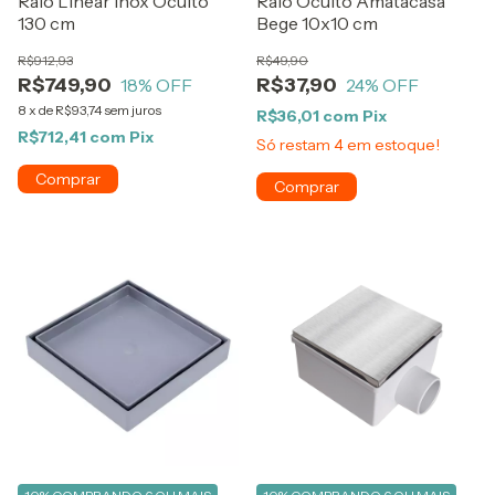
Ralo Linear Inox Oculto
Ralo Oculto Amatacasa
130 cm
Bege 10x10 cm
R$912,93
R$49,90
R$749,90
R$37,90
18
% OFF
24
% OFF
8
x
de
R$93,74
sem juros
R$36,01
com
Pix
R$712,41
com
Pix
Só restam
4
em estoque!