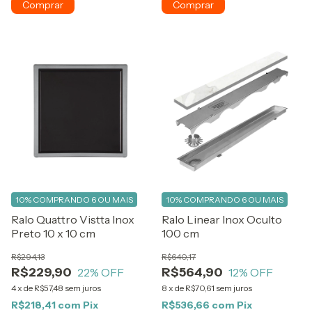
10%
COMPRANDO 6 OU MAIS
10%
COMPRANDO 6 OU MAIS
Ralo Quattro Vistta Inox
Ralo Linear Inox Oculto
Preto 10 x 10 cm
100 cm
R$294,13
R$640,17
R$229,90
R$564,90
22
% OFF
12
% OFF
4
x
de
R$57,48
sem juros
8
x
de
R$70,61
sem juros
R$218,41
com
Pix
R$536,66
com
Pix