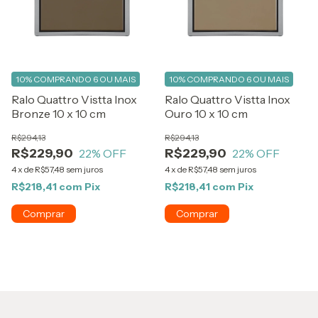
10%
COMPRANDO 6 OU MAIS
10%
COMPRANDO 6 OU MAIS
Ralo Quattro Vistta Inox
Ralo Quattro Vistta Inox
Bronze 10 x 10 cm
Ouro 10 x 10 cm
R$294,13
R$294,13
R$229,90
R$229,90
22
% OFF
22
% OFF
4
x
de
R$57,48
sem juros
4
x
de
R$57,48
sem juros
R$218,41
com
Pix
R$218,41
com
Pix