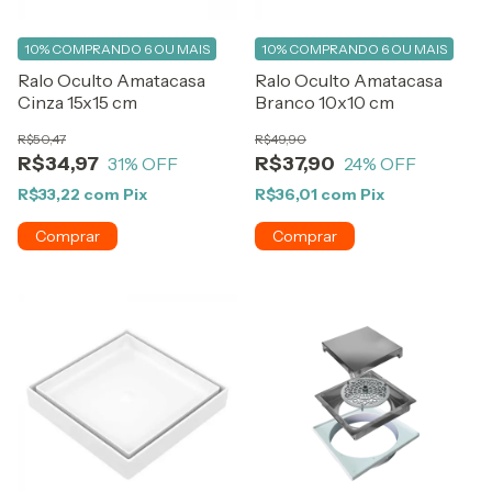
10%
COMPRANDO 6 OU MAIS
10%
COMPRANDO 6 OU MAIS
Ralo Oculto Amatacasa
Ralo Oculto Amatacasa
Cinza 15x15 cm
Branco 10x10 cm
R$50,47
R$49,90
R$34,97
R$37,90
31
% OFF
24
% OFF
R$33,22
com
Pix
R$36,01
com
Pix