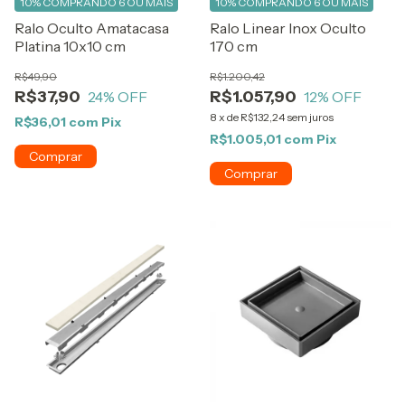
10%
COMPRANDO 6 OU MAIS
10%
COMPRANDO 6 OU MAIS
Ralo Oculto Amatacasa
Ralo Linear Inox Oculto
Platina 10x10 cm
170 cm
R$49,90
R$1.200,42
R$37,90
R$1.057,90
24
% OFF
12
% OFF
8
x
de
R$132,24
sem juros
R$36,01
com
Pix
R$1.005,01
com
Pix