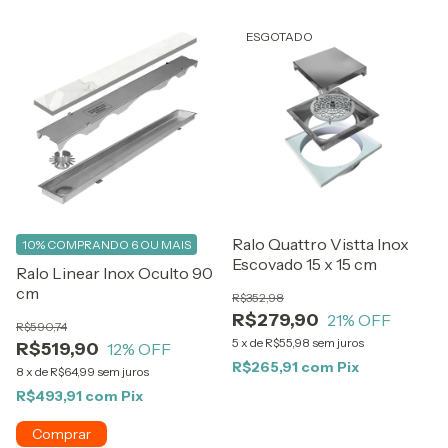
ESGOTADO
Ralo Quattro Vistta Inox
10%
COMPRANDO 6 OU MAIS
Escovado 15 x 15 cm
Ralo Linear Inox Oculto 90
cm
R$352,98
R$279,90
21
% OFF
R$590,74
5
x
de
R$55,98
sem juros
R$519,90
12
% OFF
R$265,91
com
Pix
8
x
de
R$64,99
sem juros
R$493,91
com
Pix