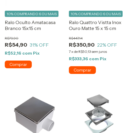
10%
COMPRANDO 6 OU MAIS
10%
COMPRANDO 6 OU MAIS
Ralo Oculto Amatacasa
Ralo Quattro Vistta Inox
Branco 15x15 cm
Ouro Matte 15 x 15 cm
R$79,90
R$447,14
R$54,90
R$350,90
31
% OFF
22
% OFF
7
x
de
R$50,13
sem juros
R$52,16
com
Pix
R$333,36
com
Pix