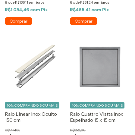
8
x
de
R$136,11
sem juros
8
x
de
R$61,24
sem juros
R$1.034,46
com
Pix
R$465,41
com
Pix
10%
COMPRANDO 6 OU MAIS
10%
COMPRANDO 6 OU MAIS
Ralo Linear Inox Oculto
Ralo Quattro Vistta Inox
150 cm
Espelhado 15 x 15 cm
R$1.174,53
R$352,98