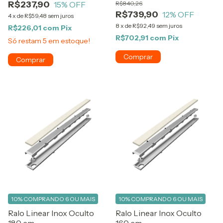
R$237,90
15
% OFF
R$840,26
R$739,90
12
% OFF
4
x
de
R$59,48
sem juros
8
x
de
R$92,49
sem juros
R$226,01
com
Pix
R$702,91
com
Pix
Só restam
5
em estoque!
Comprar
10%
COMPRANDO 6 OU MAIS
10%
COMPRANDO 6 OU MAIS
Ralo Linear Inox Oculto
Ralo Linear Inox Oculto
180 cm
160 cm