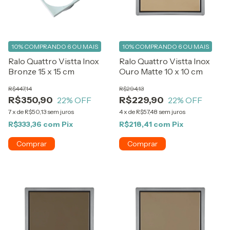
10%
COMPRANDO 6 OU MAIS
10%
COMPRANDO 6 OU MAIS
Ralo Quattro Vistta Inox
Ralo Quattro Vistta Inox
Bronze 15 x 15 cm
Ouro Matte 10 x 10 cm
R$447,14
R$294,13
R$350,90
R$229,90
22
% OFF
22
% OFF
7
x
de
R$50,13
sem juros
4
x
de
R$57,48
sem juros
R$333,36
com
Pix
R$218,41
com
Pix