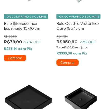
10%
COMPRANDO 6 OU MAIS
10%
COMPRANDO 6 OU MAIS
Ralo Sifonado Inox
Ralo Quattro Vistta Inox
Espelhado 10x10 cm
Ouro 15 x 15 cm
R$109,89
R$447,14
R$79,90
R$350,90
27
% OFF
22
% OFF
7
x
de
R$50,13
sem juros
R$75,91
com
Pix
R$333,36
com
Pix
Comprar