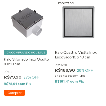
ESGOTADO
Ralo Quattro Vistta Inox
10%
COMPRANDO 6 OU MAIS
Escovado 10 x 10 cm
Ralo Sifonado Inox Oculto
10x10 cm
R$235,28
R$169,90
28
% OFF
R$109,89
3
x
de
R$56,63
sem juros
R$79,90
27
% OFF
R$161,41
com
Pix
R$75,91
com
Pix
Comprar